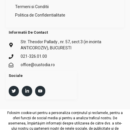
Termeni si Conditii
Politica de Confidentialitate
Informatii De Contact
Str. Theodor Pallady , nr. 57, sect.3 (in incinta
ANTICOROZIV), BUCURESTI
021-326.01.00
office@custodia.ro
Sociale
Folosim cookie-uri pentru a personaliza conținutul și reclamele, pentru a
oferi funcții de social media și pentru a analiza traficul nostru. De
Copyright © 2024 Custodia. All rights reserved. Design by
Global
asemenea, împărtășim informații despre utilizarea de către dvs. a site-
Marketing IT
ului nostru cu partenerii noștri de rețele sociale, de publicitate și de