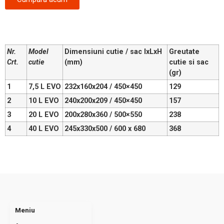
Nr.
Model
Dimensiuni cutie / sac
lxLxH
Greutate
Crt.
cutie
(mm)
cutie si sac
(gr)
1
7,5 L EVO
232x160x204 / 450×450
129
2
10 L EVO
240x200x209 / 450×450
157
3
20 L EVO
200x280x360 / 500×550
238
4
40 L EVO
245x330x500 / 600 x 680
368
Meniu